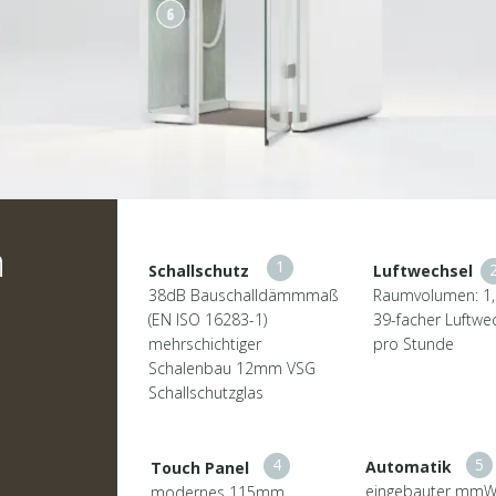
n
1
Schallschutz
Luftwechsel
38dB Bauschalldämmmaß
Raumvolumen: 1
(EN ISO 16283-1)
39-facher Luftwe
mehrschichtiger
pro Stunde
Schalenbau 12mm VSG
Schallschutzglas
4
5
Automatik
Touch Panel
eingebauter mmW
modernes 115mm