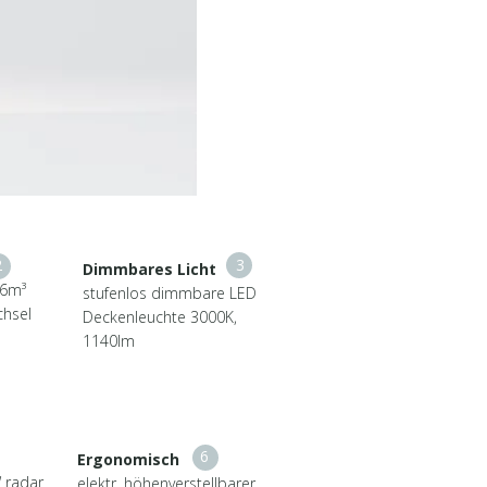
2
3
Dimmbares Licht
,6m³
stufenlos dimmbare LED
chsel
Deckenleuchte 3000K,
1140lm
6
Ergonomisch
 radar
elektr. höhenverstellbarer