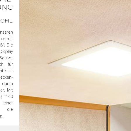
UNG
OFIL
 unseren
hte mit
ß“. Die
Display
Sensor
h für
te ist
cken-
 durch
ar. Mit
0, 1140
einer
t die
ig.