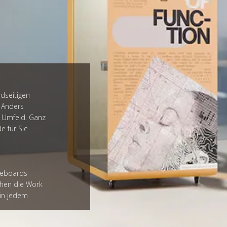
idseitigen
. Anders
as Umfeld. Ganz
 für Sie
ageboards
hen die Work
 in jedem