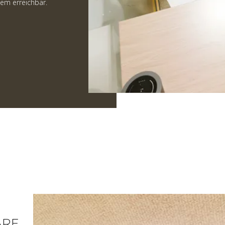
uem erreichbar.
ARE