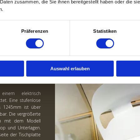
 Daten zusammen, die Sie ihnen bereitgestellt haben oder die s
n.
Präferenzen
Statistiken
KOMF​ORT
Auswahl erlauben
E WORKPOD
inem elektrisch
tet. Eine stufenlose
 1245mm ist über
bar. Die vergrößerte
ich mit dem Modell
top und Unterlagen.
seite der Tischplatte