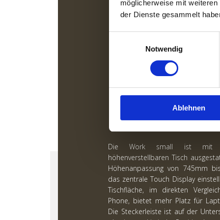
möglicherweise mit weiteren
der Dienste gesammelt habe
Einwilligungsauswahl
Notwendig
Ablehnen
DER KLEIN
Die Work small ist mit e
höhenverstellbaren Tisch ausgestat
Höhenanpassung von 745mm bis
das zentrale Touch Display einstell
Tischfläche, im direkten Vergle
Phone, bietet mehr Platz für Lap
Die Steckerleiste ist auf der Unter