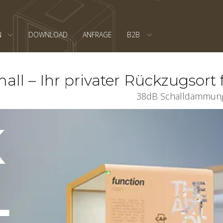
N
DOWNLOAD
ANFRAGE
B2B
ll – Ihr privater Rückzugsort f
38dB Sch​alldämmung 
K
L