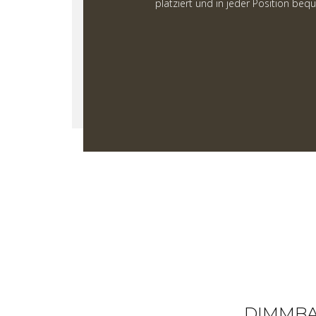
platziert und in jeder Position beq
DIMMB