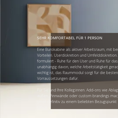
SEHR KOMFORTABEL FÜR 1 PERSON
Eine Bürokabine als aktiver Arbeitsraum, mit be
Vorteilen. Userdiskretion und Umfelddiskretion
formuliert - Ruhe für den User und Ruhe für d
unabhängig davon, welche Arbeitstätigkeit gerade
wichtig ist, das Raummodul sorgt für die besten
Vorraussetzungen dafür.
Für Sie und Ihre Kolleg:innen. Add-ons wie Abl
außen, Pinnwände oder custom brandings mac
small definitiv zu einem beliebten Bezugspunkt
Office.